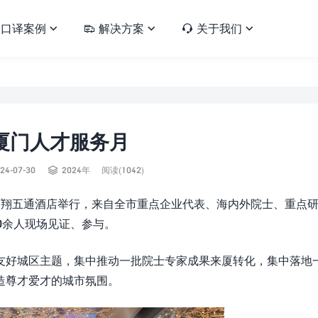
口译案例
解决方案
关于我们





4厦门人才服务月

24-07-30
2024年
阅读(1042)
厦门佰翔五通酒店举行，来自全市重点企业代表、海内外院士、重点
0余人现场见证、参与。
友好城区主题，集中推动一批院士专家成果来厦转化，集中落地
造尊才爱才的城市氛围。