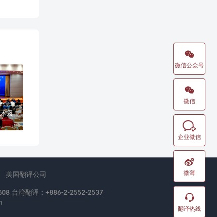

微信公众号

微信
术及

企业微信

微薄
美国翻译公司
08 台湾翻译：+886-2-2552-2537

n
翻译热线