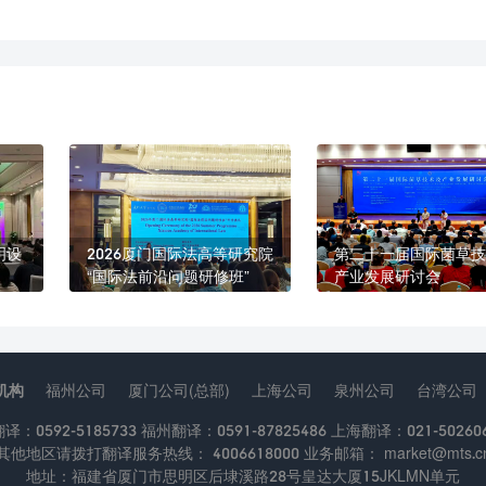
明设
2026厦门国际法高等研究院
第二十一届国际菌草技
“国际法前沿问题研修班”
产业发展研讨会
机构
福州公司
厦门公司(总部)
上海公司
泉州公司
台湾公司
：0592-5185733 福州翻译：0591-87825486 上海翻译：021-502606
其他地区请拨打翻译服务热线： 4006618000 业务邮箱： market@mts.c
地址：福建省厦门市思明区后埭溪路28号皇达大厦15JKLMN单元