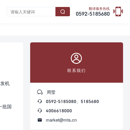

翻译服务热线

0592-5185680

联系我们
研发机

周莹

0592-5185080、5185680
一批国

4006618000

market@mts.cn