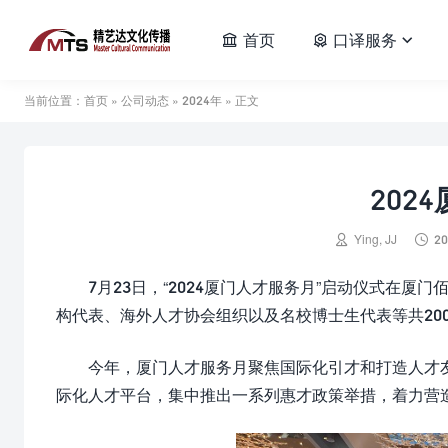
首页
口译服务



当前位置：
首页
»
公司动态
»
2024年
» 正文
202


Ying, JJ
20
7月23日，“2024厦门人才服务月”启动仪式在
构代表、海外人才协会组织以及名校博士生代表等共20
今年，厦门人才服务月聚焦国际化引才和打造人才
际化人才平台，集中推出一系列惠才政策举措，着力营