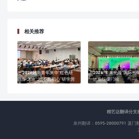
相关推荐
2026越南青年来华”红色研
2026“未来光景”国际照
学之旅”之”不忘初心”研学营
计论坛厦门站
精艺达翻译分支
泉州翻译：0595-28000791 厦门翻译