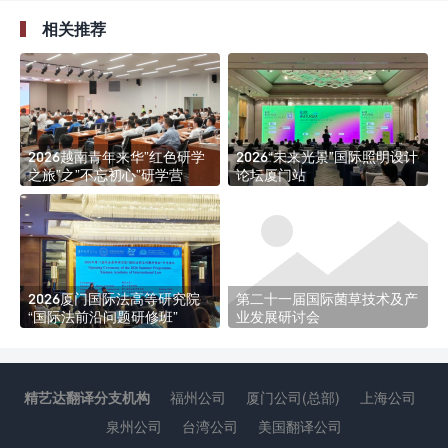
相关推荐
2026越南青年来华”红色研学
2026“未来光景”国际照明设计
之旅”之”不忘初心”研学营
论坛厦门站
2026厦门国际法高等研究院
第二十一届国际菌草技术及产
“国际法前沿问题研修班”
业发展研讨会
精艺达翻译分支机构
福州公司
厦门公司(总部)
上海公司
泉州公司
台湾公司
美国翻译公司