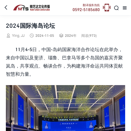

翻译服务热线



0592-5185680
2024国际海岛论坛



Ying, JJ
2024-11-05
2024年
阅读(973)
11月4-5日，中国-岛屿国家海洋合作论坛在此举办，
来自中国以及斐济、瑙鲁、巴拿马等多个岛国的嘉宾齐聚
岚岛，共享观点、畅谈合作，为构建海洋命运共同体贡献
智慧和力量。