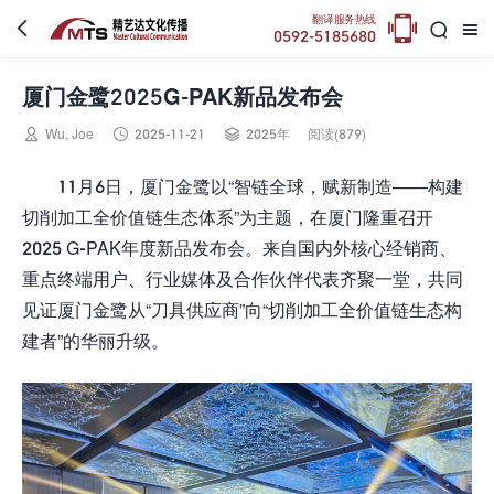

翻译服务热线



0592-5185680
厦门金鹭2025G-PAK新品发布会



Wu, Joe
2025-11-21
2025年
阅读(879)
11月6日，厦门金鹭以“智链全球，赋新制造——构建
切削加工全价值链生态体系”为主题，在厦门隆重召开
2025 G-PAK年度新品发布会。来自国内外核心经销商、
重点终端用户、行业媒体及合作伙伴代表齐聚一堂，共同
见证厦门金鹭从“刀具供应商”向“切削加工全价值链生态构
建者”的华丽升级。