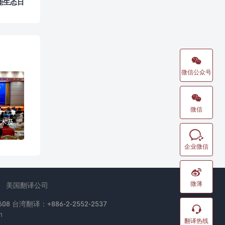
能生态日

微信公众号

微信
术及

企业微信

微薄
美国翻译公司
08 台湾翻译：+886-2-2552-2537

n
翻译热线