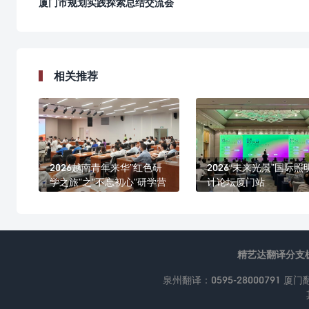
厦门市规划实践探索总结交流会
相关推荐
2026越南青年来华”红色研
2026“未来光景”国际照
学之旅”之”不忘初心”研学营
计论坛厦门站
精艺达翻译分支
泉州翻译：0595-28000791 厦门翻译