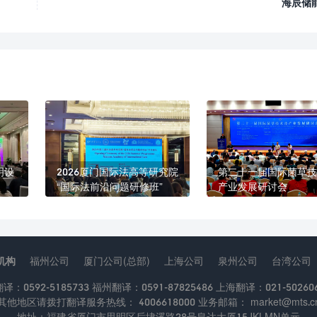
海辰储
明设
2026厦门国际法高等研究院
第二十一届国际菌草技
“国际法前沿问题研修班”
产业发展研讨会
机构
福州公司
厦门公司(总部)
上海公司
泉州公司
台湾公司
：0592-5185733 福州翻译：0591-87825486 上海翻译：021-502606
其他地区请拨打翻译服务热线： 4006618000 业务邮箱： market@mts.c
地址：福建省厦门市思明区后埭溪路28号皇达大厦15JKLMN单元