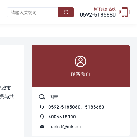

翻译服务热线

0592-5185680

联系我们
产城市
美美与共

周莹

0592-5185080、5185680

4006618000

market@mts.cn