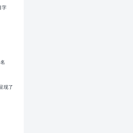
目字
建名
呈现了