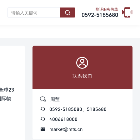

翻译服务热线

0592-5185680

联系我们
全球23
国际物

周莹

0592-5185080、5185680

4006618000

market@mts.cn