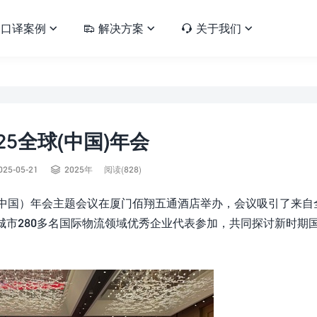
口译案例
解决方案
关于我们





025全球(中国)年会

025-05-21
2025年
阅读(828)
球（中国）年会主题会议在厦门佰翔五通酒店举办，会议吸引了来自
个城市280多名国际物流领域优秀企业代表参加，共同探讨新时期