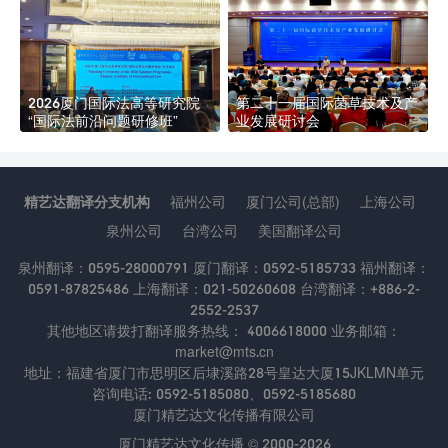
2026厦门国际法高等研究院
第二十一届国际菌草技术及产
“国际法前沿问题研修班”
业发展研讨会
精艺达翻译分支机构
福州公司
厦门公司(总部)
上海公司
泉州公司
台湾公司
美国翻译公司
泉州翻译：0595-28000791 厦门翻译：0592-5185733 福州翻译：
0591-87825486 上海翻译：021-50260608 台湾翻译：+886-2-
2552-2537
其他地区请拨打翻译服务热线： 4006618000 业务邮箱：
market@mts.cn
地址：福建省厦门市思明区后埭溪路28号皇达大厦15JKLMN单元
咨询电话: 0592-5185080、0592-5185680
厦门精艺达文化传播有限公司
厦门精艺达文化传播 © 2000-2026