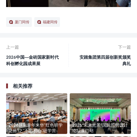
厦门同传
福建同传
上一篇
下一篇
2026中国—金砖国家新时代
安踏集团第四届创新奖颁奖
科创孵化园成果展
典礼
相关推荐
2026越南青年来华”红色研学
2026“未来光景”国际照明设计
之旅”之”不忘初心”研学营
论坛厦门站