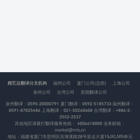
精艺达翻译分支机构
福州公司
厦门公司(总部)
上海公司
泉州公司
台湾公司
美国翻译公司
泉州翻译：0595-28000791 厦门翻译：0592-5185733 福州翻译：
0591-87825486 上海翻译：021-50260608 台湾翻译：+886-2-
2552-2537
其他地区请拨打翻译服务热线： 4006618000 业务邮箱：
market@mts.cn
地址：福建省厦门市思明区后埭溪路28号皇达大厦15JKLMN单元