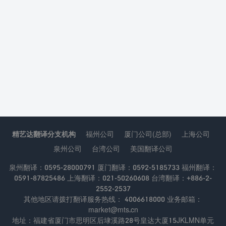
精艺达翻译分支机构
福州公司
厦门公司(总部)
上海公司
泉州公司
台湾公司
美国翻译公司
泉州翻译：0595-28000791 厦门翻译：0592-5185733 福州翻译：
0591-87825486 上海翻译：021-50260608 台湾翻译：+886-2-
2552-2537
其他地区请拨打翻译服务热线： 4006618000 业务邮箱：
market@mts.cn
地址：福建省厦门市思明区后埭溪路28号皇达大厦15JKLMN单元