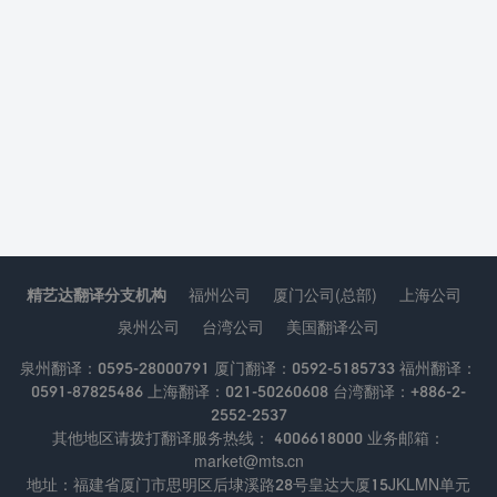
精艺达翻译分支机构
福州公司
厦门公司(总部)
上海公司
泉州公司
台湾公司
美国翻译公司
泉州翻译：0595-28000791 厦门翻译：0592-5185733 福州翻译：
0591-87825486 上海翻译：021-50260608 台湾翻译：+886-2-
2552-2537
其他地区请拨打翻译服务热线： 4006618000 业务邮箱：
market@mts.cn
地址：福建省厦门市思明区后埭溪路28号皇达大厦15JKLMN单元