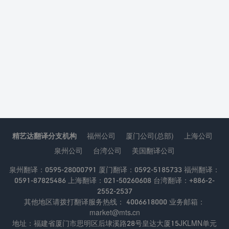
精艺达翻译分支机构
福州公司
厦门公司(总部)
上海公司
泉州公司
台湾公司
美国翻译公司
泉州翻译：0595-28000791 厦门翻译：0592-5185733 福州翻译：
0591-87825486 上海翻译：021-50260608 台湾翻译：+886-2-
2552-2537
其他地区请拨打翻译服务热线： 4006618000 业务邮箱：
market@mts.cn
地址：福建省厦门市思明区后埭溪路28号皇达大厦15JKLMN单元