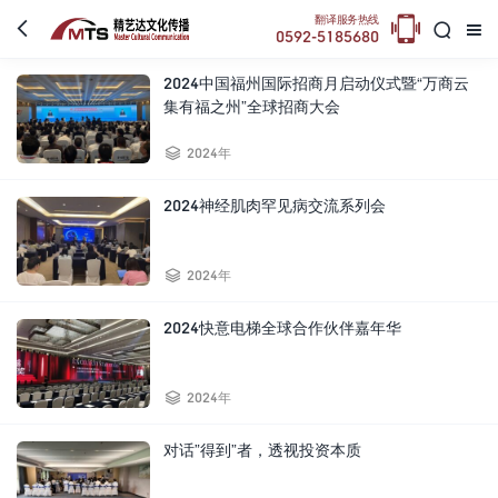

翻译服务热线



0592-5185680
2024中国福州国际招商月启动仪式暨“万商云
集有福之州”全球招商大会

2024年
2024神经肌肉罕见病交流系列会

2024年
2024快意电梯全球合作伙伴嘉年华

2024年
对话”得到”者，透视投资本质