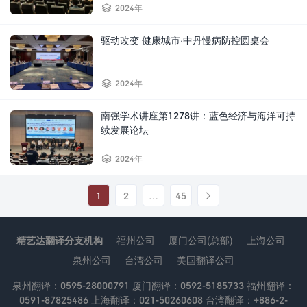

2024年
驱动改变 健康城市·中丹慢病防控圆桌会

2024年
南强学术讲座第1278讲：蓝色经济与海洋可持
续发展论坛

2024年
1
2
…
45

精艺达翻译分支机构
福州公司
厦门公司(总部)
上海公司
泉州公司
台湾公司
美国翻译公司
泉州翻译：0595-28000791 厦门翻译：0592-5185733 福州翻译：
0591-87825486 上海翻译：021-50260608 台湾翻译：+886-2-