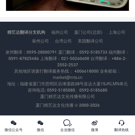
精艺达翻译分支机构
福州公司
厦门公司(总部)
上海公司
泉州公司
台湾公司
美国翻译公司
泉州翻译：0595-28000791 厦门翻译：0592-5185733 福州翻译：
0591-87825486 上海翻译：021-50260608 台湾翻译：+886-2-
2552-2537
其他地区请拨打翻译服务热线： 4006618000 业务邮箱：
market@mts.cn
地址：福建省厦门市思明区后埭溪路28号皇达大厦15JKLMN单元
咨询电话: 0592-5185080、0592-5185680
厦门精艺达文化传播有限公司
厦门精艺达文化传播 © 2000-2026





微信公众号
微信
企业微信
微薄
翻译热线