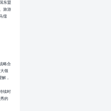
国东盟
、旅游
马儒
战略合
7大领
理解，
持续时
优秀的