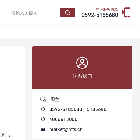

翻译服务热线

0592-5185680

联系我们

周莹

0592-5185080、5185680

4006618000

market@mts.cn
亚太与