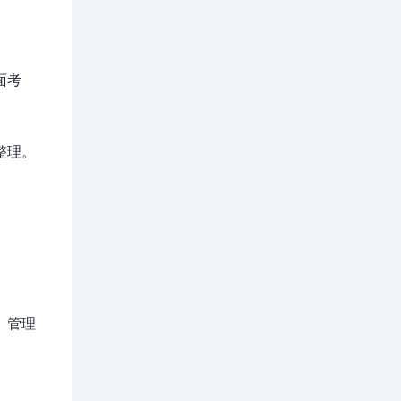
面考
整理。
、管理