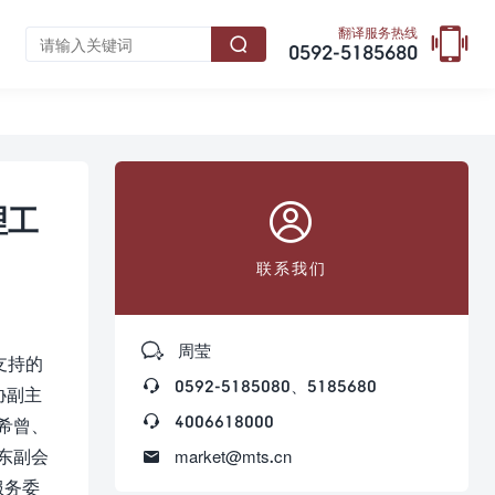

翻译服务热线

0592-5185680

理工
联系我们

周莹
支持的

0592-5185080、5185680
协副主

4006618000
希曾、
东副会

market@mts.cn
服务委