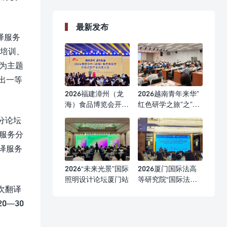
最新发布
译服务
译培训、
为主题
出一等
2026福建漳州（龙
2026越南青年来华”
海）食品博览会开幕
红色研学之旅”之”不
式
忘初心”研学营
分论坛
服务分
译服务
2026“未来光景”国际
2026厦门国际法高
照明设计论坛厦门站
等研究院“国际法前
次翻译
沿问题研修班”
0—30