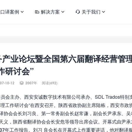
口译案例
解决方案
关于我们





服务产业论坛暨全国第六届翻译经营管
作研讨会”

07-10-12
2007年
阅读(692)
委员会主办、西安安诚数字技术有限公司承办、SDL Trados特别
营管理工作研讨会”在西安召开。陕西省政协副主席陆栋，西安市政
翻译协会会长刘习良、第一常务副会长赵常谦，副会长尹承东、吴
孙天义，陕西省翻译协会会长安危等领导出席会议。开幕式由尹承
007年工作报告。刘习 良会长在开幕式上作重要讲话，他对翻译