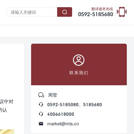

翻译服务热线

0592-5185680

联系我们

周莹
会议中对

0592-5185080、5185680
的认

4006618000

market@mts.cn