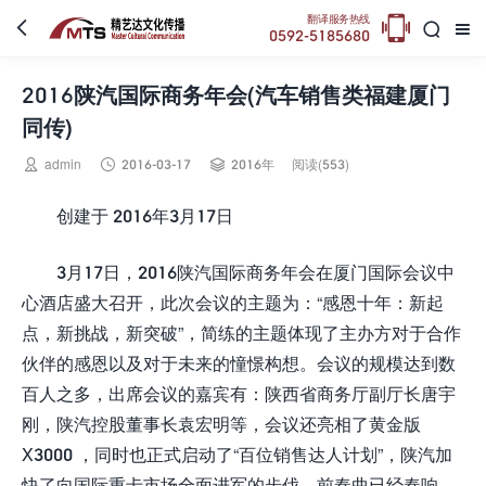

翻译服务热线



0592-5185680
2016陕汽国际商务年会(汽车销售类福建厦门
同传)



admin
2016-03-17
2016年
阅读(553)
创建于 2016年3月17日
3月17日，2016陕汽国际商务年会在厦门国际会议中
心酒店盛大召开，此次会议的主题为：“感恩十年：新起
点，新挑战，新突破”，简练的主题体现了主办方对于合作
伙伴的感恩以及对于未来的憧憬构想。会议的规模达到数
百人之多，出席会议的嘉宾有：陕西省商务厅副厅长唐宇
刚，陕汽控股董事长袁宏明等，会议还亮相了黄金版
X3000 ，同时也正式启动了“百位销售达人计划”，陕汽加
快了向国际重卡市场全面进军的步伐，前奏曲已经奏响。