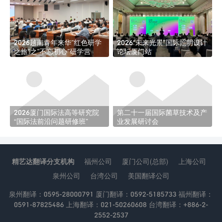
2026越南青年来华”红色研学
2026“未来光景”国际照明设计
之旅”之”不忘初心”研学营
论坛厦门站
2026厦门国际法高等研究院
第二十一届国际菌草技术及产
“国际法前沿问题研修班”
业发展研讨会
精艺达翻译分支机构
福州公司
厦门公司(总部)
上海公司
泉州公司
台湾公司
美国翻译公司
泉州翻译：0595-28000791 厦门翻译：0592-5185733 福州翻译：
0591-87825486 上海翻译：021-50260608 台湾翻译：+886-2-
2552-2537