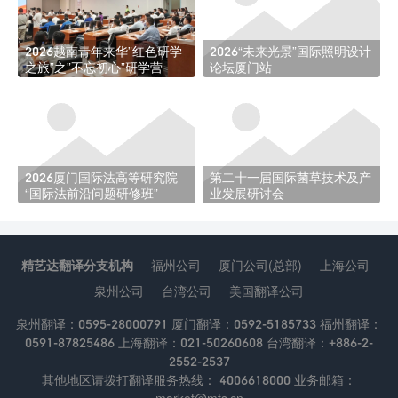
2026越南青年来华”红色研学
2026“未来光景”国际照明设计
之旅”之”不忘初心”研学营
论坛厦门站
2026厦门国际法高等研究院
第二十一届国际菌草技术及产
“国际法前沿问题研修班”
业发展研讨会
精艺达翻译分支机构
福州公司
厦门公司(总部)
上海公司
泉州公司
台湾公司
美国翻译公司
泉州翻译：0595-28000791 厦门翻译：0592-5185733 福州翻译：
0591-87825486 上海翻译：021-50260608 台湾翻译：+886-2-
2552-2537
其他地区请拨打翻译服务热线： 4006618000 业务邮箱：