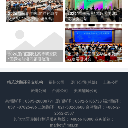
2026越南青年来华”红色研学
2026“未来光景”国际照明设计
之旅”之”不忘初心”研学营
论坛厦门站
2026厦门国际法高等研究院
第二十一届国际菌草技术及产
“国际法前沿问题研修班”
业发展研讨会
精艺达翻译分支机构
福州公司
厦门公司(总部)
上海公司
泉州公司
台湾公司
美国翻译公司
泉州翻译：0595-28000791 厦门翻译：0592-5185733 福州翻译：
0591-87825486 上海翻译：021-50260608 台湾翻译：+886-2-
2552-2537
其他地区请拨打翻译服务热线： 4006618000 业务邮箱：
market@mts.cn