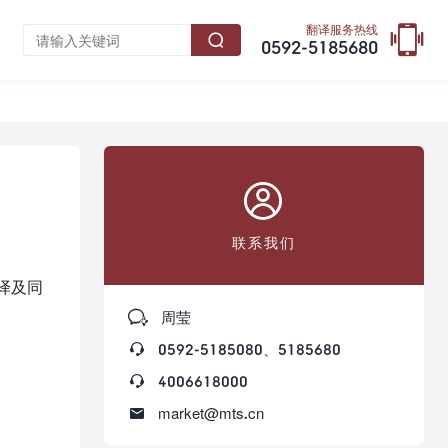

翻译服务热线

0592-5185680

联系我们
译及同

周莹

0592-5185080、5185680

4006618000

market@mts.cn