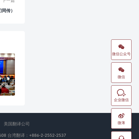
下一篇
门同传）

微信公众号

微信
术及

企业微信

微薄
美国翻译公司
08 台湾翻译：+886-2-2552-2537
