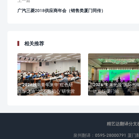
上一篇
广汽三菱2018供应商年会（销售类厦门同传）
相关推荐
2026越南青年来华”红色研
2026“未来光景”国际照
学之旅”之”不忘初心”研学营
计论坛厦门站
精艺达翻译分支
泉州翻译：0595-28000791 厦门翻译