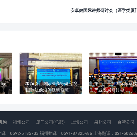
安卓健国际讲师研讨会（医学类厦
明设
2026厦门国际法高等研究院
第二十一届国际菌草技
“国际法前沿问题研修班”
产业发展研讨会
机构
福州公司
厦门公司(总部)
上海公司
泉州公司
台湾公司
：0592-5185733 福州翻译：0591-87825486 上海翻译：021-502606