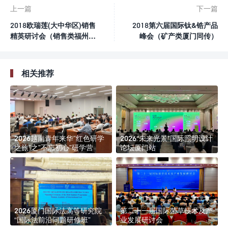
上一篇
下一篇
2018欧瑞莲(大中华区)销售
2018第六届国际钛&锆产品
精英研讨会（销售类福州同
峰会（矿产类厦门同传）
传）
相关推荐
2026越南青年来华”红色研学
2026“未来光景”国际照明设计
之旅”之”不忘初心”研学营
论坛厦门站
2026厦门国际法高等研究院
第二十一届国际菌草技术及产
“国际法前沿问题研修班”
业发展研讨会