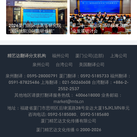
2026厦门国际法高等研究院
第二十一届国际菌草技术及产
“国际法前沿问题研修班”
业发展研讨会
精艺达翻译分支机构
福州公司
厦门公司(总部)
上海公司
泉州公司
台湾公司
美国翻译公司
泉州翻译：0595-28000791 厦门翻译：0592-5185733 福州翻译：
0591-87825486 上海翻译：021-50260608 台湾翻译：+886-2-
2552-2537
其他地区请拨打翻译服务热线： 4006618000 业务邮箱：
market@mts.cn
地址：福建省厦门市思明区后埭溪路28号皇达大厦15JKLMN单元
咨询电话: 0592-5185080、0592-5185680
厦门精艺达文化传播有限公司
厦门精艺达文化传播 © 2000-2026