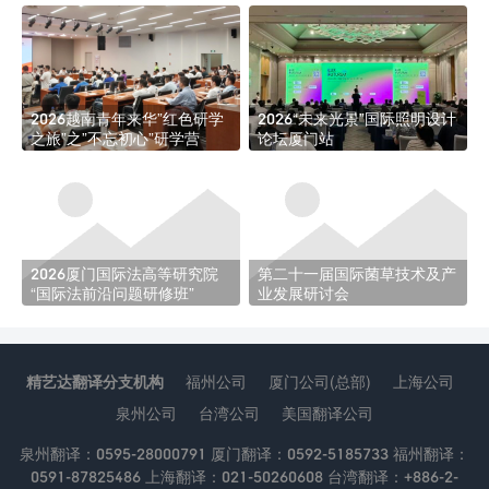
2026越南青年来华”红色研学
2026“未来光景”国际照明设计
之旅”之”不忘初心”研学营
论坛厦门站
2026厦门国际法高等研究院
第二十一届国际菌草技术及产
“国际法前沿问题研修班”
业发展研讨会
精艺达翻译分支机构
福州公司
厦门公司(总部)
上海公司
泉州公司
台湾公司
美国翻译公司
泉州翻译：0595-28000791 厦门翻译：0592-5185733 福州翻译：
0591-87825486 上海翻译：021-50260608 台湾翻译：+886-2-