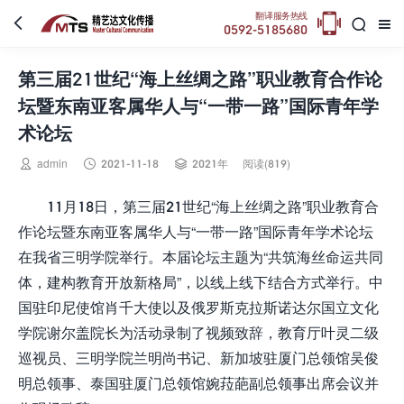

翻译服务热线



0592-5185680
第三届21世纪“海上丝绸之路”职业教育合作论
坛暨东南亚客属华人与“一带一路”国际青年学
术论坛



admin
2021-11-18
2021年
阅读(819)
11月18日，第三届21世纪“海上丝绸之路”职业教育合
作论坛暨东南亚客属华人与“一带一路”国际青年学术论坛
在我省三明学院举行。本届论坛主题为“共筑海丝命运共同
体，建构教育开放新格局”，以线上线下结合方式举行。中
国驻印尼使馆肖千大使以及俄罗斯克拉斯诺达尔国立文化
学院谢尔盖院长为活动录制了视频致辞，教育厅叶灵二级
巡视员、三明学院兰明尚书记、新加坡驻厦门总领馆吴俊
明总领事、泰国驻厦门总领馆婉菈葩副总领事出席会议并