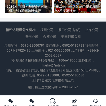
2026厦门国际法高等研究院
第二十一届国际菌草技术及产
“国际法前沿问题研修班”
业发展研讨会
精艺达翻译分支机构
福州公司
厦门公司(总部)
上海公司
泉州公司
台湾公司
美国翻译公司
泉州翻译：0595-28000791 厦门翻译：0592-5185733 福州翻译：
0591-87825486 上海翻译：021-50260608 台湾翻译：+886-2-
2552-2537
其他地区请拨打翻译服务热线： 4006618000 业务邮箱：
market@mts.cn
地址：福建省厦门市思明区后埭溪路28号皇达大厦15JKLMN单元
咨询电话: 0592-5185080、0592-5185680
厦门精艺达文化传播有限公司
厦门精艺达文化传播 © 2000-2026




