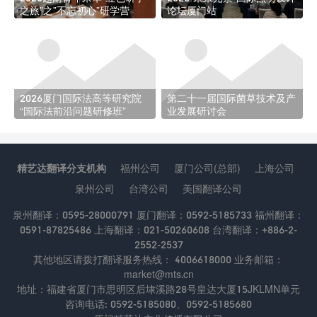
之旅”之”不忘初心”研学营
论坛厦门站
2026厦门国际法高等研究院
第二十一届国际菌草技术及产
“国际法前沿问题研修班”
业发展研讨会
精艺达翻译分支机构
福州公司
厦门公司(总部)
上海公司
泉州公司
台湾公司
美国翻译公司
泉州翻译：0595-28000791 厦门翻译：0592-5185733 福州翻译：
0591-87825486 上海翻译：021-50260608 台湾翻译：+886-2-
2552-2537
其他地区请拨打翻译服务热线： 4006618000 业务邮箱：
market@mts.cn
地址：福建省厦门市思明区后埭溪路28号皇达大厦15JKLMN单元
咨询电话: 0592-5185080、0592-5185680