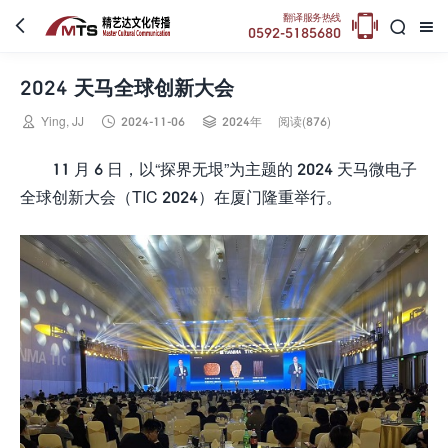

翻译服务热线



0592-5185680
2024 天马全球创新大会



Ying, JJ
2024-11-06
2024年
阅读(876)
11 月 6 日，以“探界无垠”为主题的 2024 天马微电子
全球创新大会（TIC 2024）在厦门隆重举行。