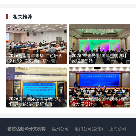
相关推荐
2026越南青年来华”红色研学
2026“未来光景”国际照明设计
之旅”之”不忘初心”研学营
论坛厦门站
2026厦门国际法高等研究院
第二十一届国际菌草技术及产
“国际法前沿问题研修班”
业发展研讨会
精艺达翻译分支机构
福州公司
厦门公司(总部)
上海公司