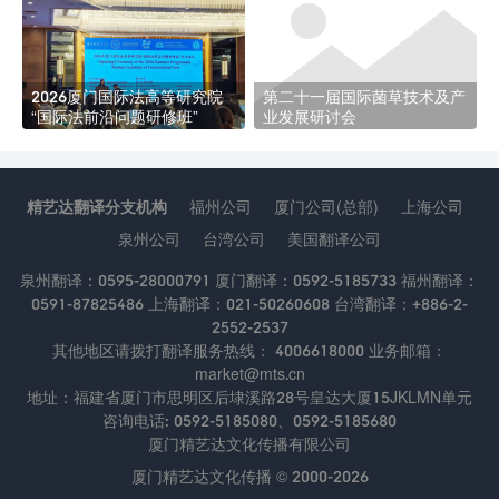
2026厦门国际法高等研究院
第二十一届国际菌草技术及产
“国际法前沿问题研修班”
业发展研讨会
精艺达翻译分支机构
福州公司
厦门公司(总部)
上海公司
泉州公司
台湾公司
美国翻译公司
泉州翻译：0595-28000791 厦门翻译：0592-5185733 福州翻译：
0591-87825486 上海翻译：021-50260608 台湾翻译：+886-2-
2552-2537
其他地区请拨打翻译服务热线： 4006618000 业务邮箱：
market@mts.cn
地址：福建省厦门市思明区后埭溪路28号皇达大厦15JKLMN单元
咨询电话: 0592-5185080、0592-5185680
厦门精艺达文化传播有限公司
厦门精艺达文化传播 © 2000-2026