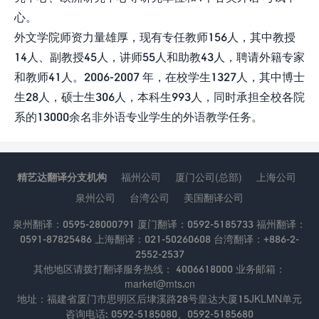
心。
外文学院师资力量雄厚，现有专任教师156人，其中教授
14人、副教授45人，讲师55人和助教43人，聘请外籍专家
和教师41人。2006-2007 年，在校学生1327人，其中博士
生28人，硕士生306人，本科生993人，同时承担全校各院
系的13000余名非外语专业学生的外语教学任务。
精艺达翻译分支机构
福州公司
厦门公司(总部)
上海公司
泉州公司
台湾公司
美国翻译公司
泉州翻译：0595-28000791 厦门翻译：0592-5185733 福州翻译：
0591-87825486 上海翻译：021-50260608 台湾翻译：+886-2-
2552-2537
其他地区请拨打翻译服务热线： 4006618000 业务邮箱：
market@mts.cn
地址：福建省厦门市思明区后埭溪路28号皇达大厦15JKLMN单元
咨询电话: 0592-5185080、0592-5185680