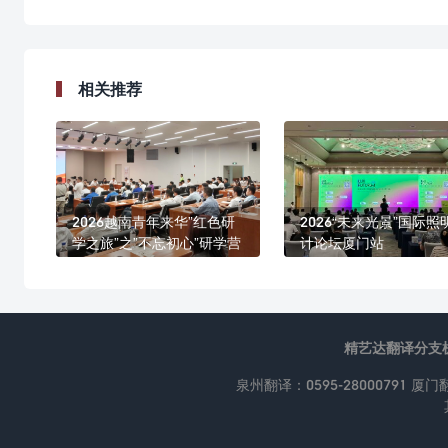
相关推荐
2026越南青年来华”红色研
2026“未来光景”国际照
学之旅”之”不忘初心”研学营
计论坛厦门站
精艺达翻译分支
泉州翻译：0595-28000791 厦门翻译