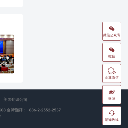

微信公众号

微信
术及

企业微信

微薄
美国翻译公司
08 台湾翻译：+886-2-2552-2537

n
翻译热线