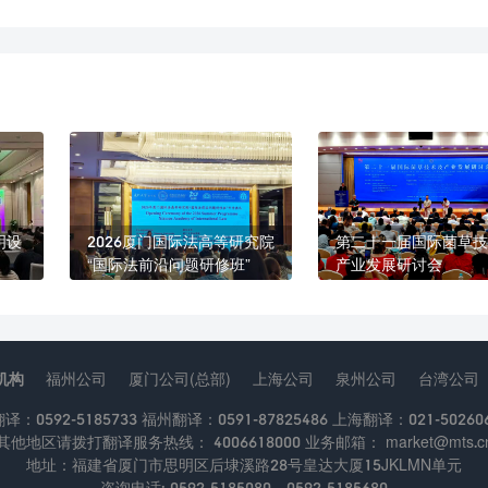
明设
2026厦门国际法高等研究院
第二十一届国际菌草技
“国际法前沿问题研修班”
产业发展研讨会
机构
福州公司
厦门公司(总部)
上海公司
泉州公司
台湾公司
：0592-5185733 福州翻译：0591-87825486 上海翻译：021-502606
其他地区请拨打翻译服务热线： 4006618000 业务邮箱： market@mts.c
地址：福建省厦门市思明区后埭溪路28号皇达大厦15JKLMN单元
咨询电话: 0592-5185080、0592-5185680