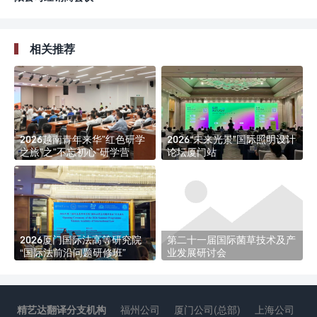
相关推荐
2026越南青年来华”红色研学
2026“未来光景”国际照明设计
之旅”之”不忘初心”研学营
论坛厦门站
2026厦门国际法高等研究院
第二十一届国际菌草技术及产
“国际法前沿问题研修班”
业发展研讨会
精艺达翻译分支机构
福州公司
厦门公司(总部)
上海公司